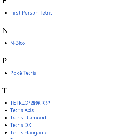
F
First Person Tetris
N
N-Blox
P
Poké Tetris
T
TETR.IO/四连联盟
Tetris Axis
Tetris Diamond
Tetris DX
Tetris Hangame