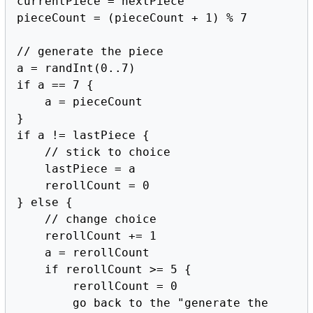
currentPiece = nextPiece

pieceCount = (pieceCount + 1) % 7

// generate the piece

a = randInt(0..7)

if a == 7 {

    a = pieceCount

}

if a != lastPiece {

    // stick to choice

    lastPiece = a

    rerollCount = 0

} else {

    // change choice

    rerollCount += 1

    a = rerollCount

    if rerollCount >= 5 {

        rerollCount = 0

        go back to the "generate the 