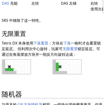
DAS
充能
左转
DAS 左移
右转
使用次
SRS 中移除了这一特性。
无限重置
Tetris DX 本身使用
下落重置
：方块在
下落
一格时才会重置锁
定延迟。 但利用次中心旋转，玩家可
无限重置
锁定延迟。可
通过在角落摆放方块并一朝反方向旋转达成：
随机器
与原本的
GB 方块随机器
相同，一些块出现的概率更高，但原