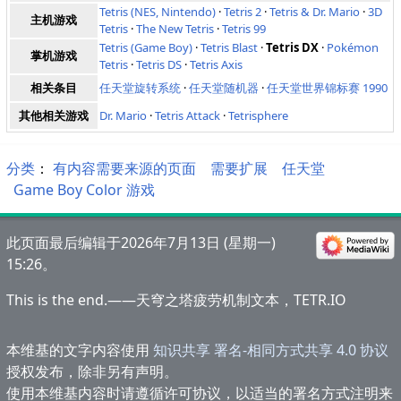
Tetris (NES, Nintendo)
·
Tetris 2
·
Tetris & Dr. Mario
·
3D
主机游戏
Tetris
·
The New Tetris
·
Tetris 99
Tetris (Game Boy)
·
Tetris Blast
·
Tetris DX
·
Pokémon
掌机游戏
Tetris
·
Tetris DS
·
Tetris Axis
相关条目
任天堂旋转系统
·
任天堂随机器
·
任天堂世界锦标赛 1990
其他相关游戏
Dr. Mario
·
Tetris Attack
·
Tetrisphere
分类
：​
有内容需要来源的页面
需要扩展
任天堂
Game Boy Color 游戏
此页面最后编辑于2026年7月13日 (星期一)
15:26。
This is the end.——天穹之塔疲劳机制文本，TETR.IO
本维基的文字内容使用
知识共享 署名-相同方式共享 4.0 协议
授权发布，除非另有声明。
使用本维基内容时请遵循许可协议，以适当的署名方式注明来