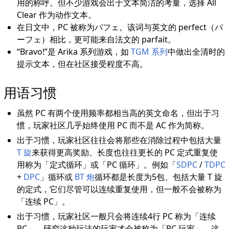
用的称呼。但不少游戏会出于文本简洁的考量，选择 All
Clear 作为动作文本。
在日文中，PC 被称为パフェ。该词与英文的 perfect（パ
ーフェ）相比，更可能来自法文的 parfait。
“Bravo!”是 Arika 系列游戏，如
TGM 系列
中做出全清时的
提示文本，但在社区接受程度不高。
用语习惯
虽然 PC 有两个使用频率都相当高的英文命名，但出于习
惯，玩家社区几乎始终使用 PC 而不是 AC 作为简称。
出于习惯，玩家社区往往会将那些在消除过程中包括大量
T 旋
来获得更高奖励、长度也往往更长的 PC 定式重复使
用称为「定式循环」或「PC 循环」。例如「
SDPC
/
TDPC
+
DPC
」循环或
BT 炮
循环都是长度为5包、包括大量 T 旋
的定式，它们尽管可以连续重复使用，但一般不会被称为
「连续 PC」。
出于习惯，玩家社区一般只会将连续4行 PC 称为「连续
PC」，研究这种玩法的玩家才会被称为「PC 玩家」。这