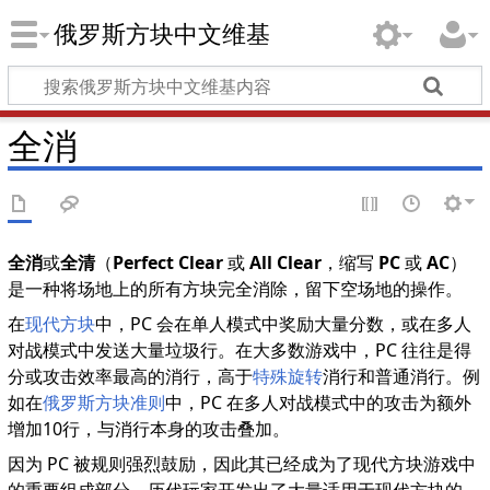
俄罗斯方块中文维基
全消
全消
或
全清
（
Perfect Clear
或
All Clear
，缩写
PC
或
AC
）
是一种将场地上的所有方块完全消除，留下空场地的操作。
在
现代方块
中，PC 会在单人模式中奖励大量分数，或在多人
对战模式中发送大量垃圾行。在大多数游戏中，PC 往往是得
分或攻击效率最高的消行，高于
特殊旋转
消行和普通消行。例
如在
俄罗斯方块准则
中，PC 在多人对战模式中的攻击为额外
增加10行，与消行本身的攻击叠加。
因为 PC 被规则强烈鼓励，因此其已经成为了现代方块游戏中
的重要组成部分。历代玩家开发出了大量适用于现代方块的