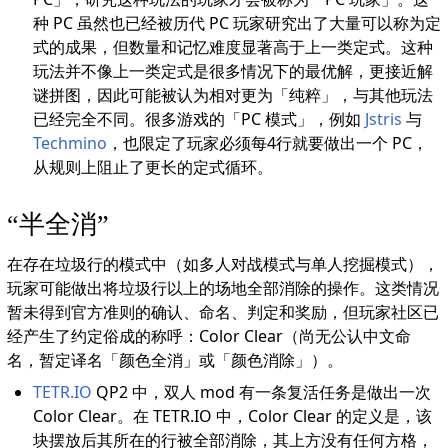
种 PC 虽然也已经被历代 PC 玩家研究出了大量可以称为定
式的成果，但数量和记忆难度显著高于上一类定式。这种
玩法并不像上一类定式是很多情况下的最优解，更接近解
谜拼图，因此可能被认为相对更为「纯粹」，与其他玩法
已经完全不同。很多游戏的「PC 模式」，例如
Jstris
与
Techmino
，也限定了玩家必须每4行就要做出一个 PC，
从规则上阻止了更长的定式循环。
“半全消”
在存在垃圾行的模式中（如多人对战模式与单人挖掘模式），
玩家可能做出将垃圾行以上的场地全部消除的操作。这类情况
暂未得到官方准则的确认、命名、判定和奖励，但玩家社区已
经产生了约定俗成的称呼：Color Clear（尚无公认中文命
名，暂定译名「颜色全消」或「颜色消除」）。
TETR.IO
QP2 中，双人 mod 有一条复活任务是做出一次
Color Clear。在 TETR.IO 中，Color Clear 的定义是，该
块摆放后其所在的行被全部消除，其上方没有任何方格，