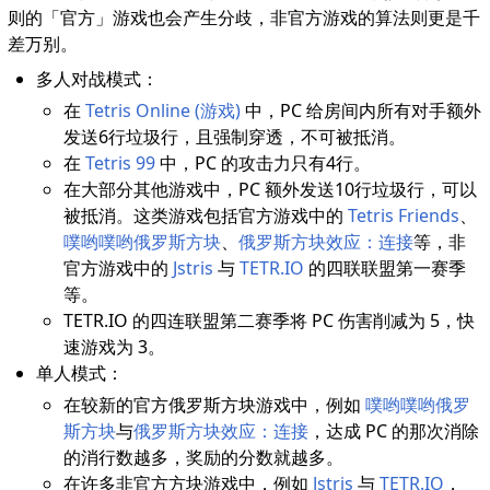
则的「官方」游戏也会产生分歧，非官方游戏的算法则更是千
差万别。
多人对战模式：
在
Tetris Online (游戏)
中，PC 给房间内所有对手额外
发送6行垃圾行，且强制穿透，不可被抵消。
在
Tetris 99
中，PC 的攻击力只有4行。
在大部分其他游戏中，PC 额外发送10行垃圾行，可以
被抵消。这类游戏包括官方游戏中的
Tetris Friends
、
噗哟噗哟俄罗斯方块
、
俄罗斯方块效应：连接
等，非
官方游戏中的
Jstris
与
TETR.IO
的四联联盟第一赛季
等。
TETR.IO 的四连联盟第二赛季将 PC 伤害削减为 5，快
速游戏为 3。
单人模式：
在较新的官方俄罗斯方块游戏中，例如
噗哟噗哟俄罗
斯方块
与
俄罗斯方块效应：连接
，达成 PC 的那次消除
的消行数越多，奖励的分数就越多。
在许多非官方方块游戏中，例如
Jstris
与
TETR.IO
，