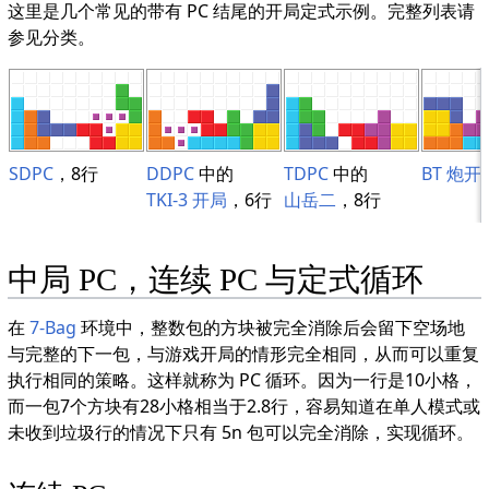
这里是几个常见的带有 PC 结尾的开局定式示例。完整列表请
参见分类。
SDPC
，8行
DDPC
中的
TDPC
中的
BT 炮开
TKI-3 开局
，6行
山岳二
，8行
中局 PC，连续 PC 与定式循环
在
7-Bag
环境中，整数包的方块被完全消除后会留下空场地
与完整的下一包，与游戏开局的情形完全相同，从而可以重复
执行相同的策略。这样就称为 PC 循环。因为一行是10小格，
而一包7个方块有28小格相当于2.8行，容易知道在单人模式或
未收到垃圾行的情况下只有 5n 包可以完全消除，实现循环。