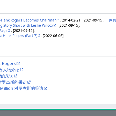
--Henk Rogers Becomes Chairman
. 2014-02-21. [2021-09-15]. （
网
g Story Short with Leslie Wilcox
. [2021-09-15].
 Page
. [2021-09-15].
s: Henk Rogers (Part 7)
. [2022-06-06].
Rogers
要人物介绍
杰斯的采访
be 对罗杰斯的采访
ne Million 对罗杰斯的采访