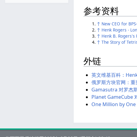
参考资料
↑
New CEO for BPS
↑
Henk Rogers - Lon
↑
Henk B. Rogers's
↑
The Story of Tetri
外链
英文维基百科：Henk 
俄罗斯方块官网：重
Gamasutra 对罗
Planet GameCu
One Million by O