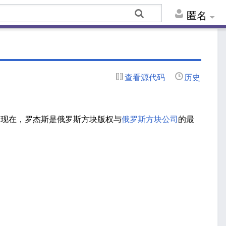
匿名
查看源代码
历史
。现在，罗杰斯是俄罗斯方块版权与
俄罗斯方块公司
的最