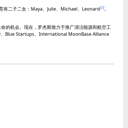
[3]
女：Maya、Julie、Michael、Leonard
。
生命的机会。现在，罗杰斯致力于推广清洁能源和航空工
Blue Startups、International MoonBase Alliance