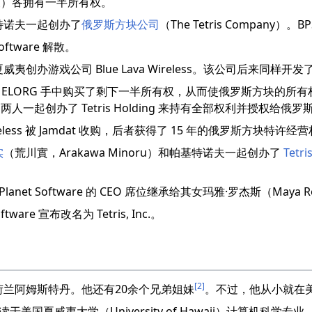
夫）各拥有一半所有权。
基特诺夫一起创办了
俄罗斯方块公司
（The Tetris Company
Software 解散。
威夷创办游戏公司 Blue Lava Wireless。该公司后来同样
杰斯从 ELORG 手中购买了剩下一半所有权，从而使俄罗斯方块
一起创办了 Tetris Holding 来持有全部权利并授权给俄
 Wireless 被 Jamdat 收购，后者获得了 15 年的俄罗斯方块
实
（荒川實，Arakawa Minoru）和帕基特诺夫一起创办了
Tetri
 Planet Software 的 CEO 席位继承给其女玛雅·罗杰斯（Ma
oftware 宣布改名为 Tetris, Inc.。
[2]
于荷兰阿姆斯特丹。他还有20余个兄弟姐妹
。不过，他从小就在
读于美国夏威夷大学（University of Hawaii）计算机科学专业