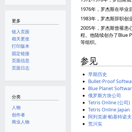
1976年，罗杰斯在毕业后
1983年，罗杰斯辞职
更多
2005年，罗杰斯曾罹
链入页面
程。他陆续创办了Blue Planet 
相关更改
等组织。
打印版本
固定链接
参见
页面信息
页面日志
早期历史
Bullet-Proof Softwa
Blue Planet Softwa
俄罗斯方块公司
分类
Tetris Online (公司)
人物
Tetris Online Japan
创作者
阿列克谢·帕基特诺夫
商业人物
荒川实