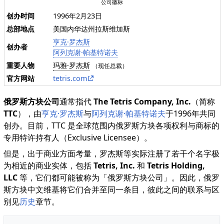
公司徽标
创办时间
1996年2月23日
总部地点
美国内华达州拉斯维加斯
亨克·罗杰斯
创办者
阿列克谢·帕基特诺夫
重要人物
玛雅·罗杰斯
（现任总裁）
官方网站
tetris.com
俄罗斯方块公司
通常指代
The Tetris Company, Inc.
（简称
TTC
），由
亨克·罗杰斯
与
阿列克谢·帕基特诺夫
于1996年共同
创办。目前，TTC 是全球范围内俄罗斯方块各项权利与商标的
专用特许持有人（Exclusive Licensee）。
但是，出于商业方面考量，罗杰斯等实际注册了若干个名字极
为相近的商业实体，包括
Tetris, Inc.
和
Tetris Holding,
LLC
等，它们都可能被称为「俄罗斯方块公司」。因此，俄罗
斯方块中文维基将它们合并至同一条目，彼此之间的联系与区
别见
历史
章节。