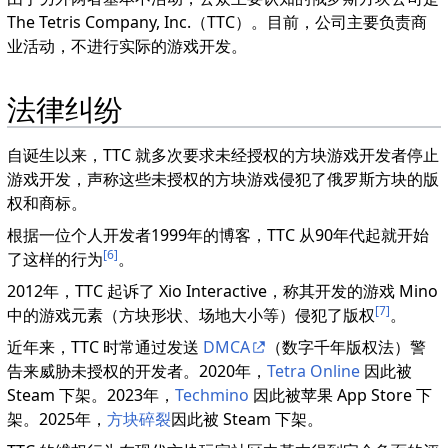
The Tetris Company, Inc.（TTC）。目前，公司主要负责商
业活动，不进行实际的游戏开发。
法律纠纷
自诞生以来，TTC 就多次要求未经授权的方块游戏开发者停止
游戏开发，声称这些未授权的方块游戏侵犯了俄罗斯方块的版
权和商标。
根据一位个人开发者1999年的博客，TTC 从90年代起就开始
[6]
了这样的行为
。
2012年，TTC 起诉了 Xio Interactive，称其开发的游戏 Mino
[7]
中的游戏元素（方块形状、场地大小等）侵犯了版权
。
近年来，TTC 时常通过发送
DMCA
（数字千年版权法）警
告来威胁未授权的开发者。2020年，
Tetra Online
因此被
Steam 下架。2023年，
Techmino
因此被苹果 App Store 下
架。2025年，
方块碎裂
因此被 Steam 下架。