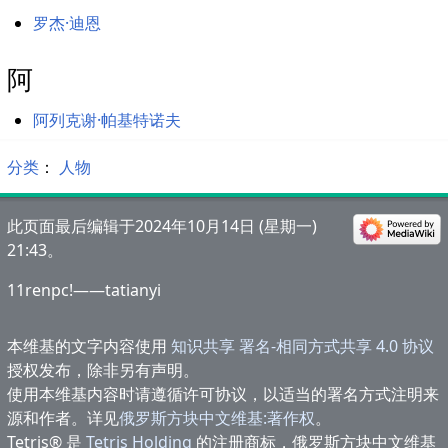
罗杰·迪恩
阿
阿列克谢·帕基特诺夫
分类
：​
人物
此页面最后编辑于2024年10月14日 (星期一)
21:43。
11renpc!——tatianyi
本维基的文字内容使用
知识共享 署名-相同方式共享 4.0 协议
授权发布，除非另有声明。
使用本维基内容时请遵循许可协议，以适当的署名方式注明来
源和作者。详见
俄罗斯方块中文维基:著作权
。
Tetris® 是
Tetris Holding
的注册商标，俄罗斯方块中文维基