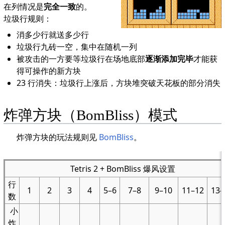
在列情况是
完全一致
的。
垃圾行规则：
消多少行就送多少行
垃圾行九砖一空，集中在随机一列
被攻击的一方要等垃圾行在场地底部
逐渐添加完毕
才能获
得可操作的新方块
23 行消失：垃圾行上涨后，方块堆突破天花板的部分消失
炸弹方块（BomBliss）模式
炸弹方块的玩法规则见
BomBliss
。
Tetris 2 + BomBliss 爆风设置
行
1
2
3
4
5–6
7–8
9–10
11–12
13–
数
小
炸