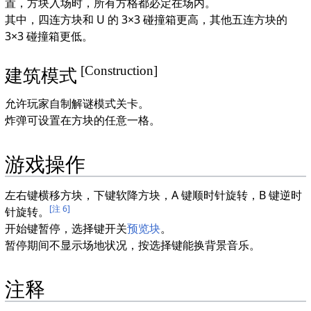
置，方块入场时，所有方格都必定在场内。
其中，四连方块和 U 的 3×3 碰撞箱更高，其他五连方块的
3×3 碰撞箱更低。
[Construction]
建筑模式
允许玩家自制解谜模式关卡。
炸弹可设置在方块的任意一格。
游戏操作
左右键横移方块，下键软降方块，A 键顺时针旋转，B 键逆时
[注 6]
针旋转。
开始键暂停，选择键开关
预览块
。
暂停期间不显示场地状况，按选择键能换背景音乐。
注释