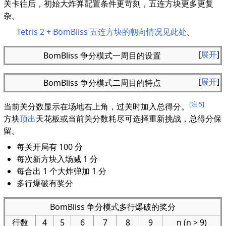
关卡往后，初始大炸弹配置条件更苛刻，五连方块更多更复
杂。
Tetris 2 + BomBliss 五连方块的朝向情况见此处
。
展开
BomBliss 争分模式一周目的设置
展开
BomBliss 争分模式二周目的特点
[注 5]
当前关分数显示在场地右上角，过关时加入总得分。
方块
顶出
天花板或当前关分数耗尽可选择重新挑战，总得分保
留。
每关开局有 100 分
每次新方块入场减 1 分
每合出 1 个大炸弹加 1 分
多行爆破有奖分
BomBliss 争分模式多行爆破的奖分
行数
4
5
6
7
8
9
n (n > 9)