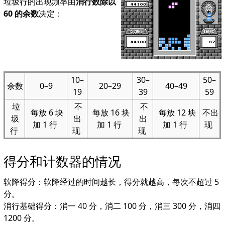
垃圾行的出现频率由
消行数除以
60 的余数
决定：
10–
30–
50–
余数
0–9
20–29
40–49
19
39
59
垃
不
不
每放 6 块
每放 16 块
每放 12 块
不出
圾
出
出
加 1 行
加 1 行
加 1 行
现
行
现
现
得分和计数器的情况
软降得分：软降经过的时间越长，得分就越高，每次不超过 5
分。
消行基础得分：消一 40 分，消二 100 分，消三 300 分，消四
1200 分。