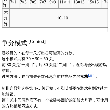
7×1
7×3
7×5
7×7
9×9
11×11
13×13
15×15
17×
弹
大
炸
10×10
弹
[Contest]
争分模式
游戏目的：在每一关打出尽可能高的分数。
这个模式共有 30 + 30 = 60 关。
前 30 关是“一周目”，后 30 关是“二周目”，通关均会出现游戏
结局。
[注 3]
过关方法：在当前关分数耗尽之前炸光场内的
实格
。
新帐户只能选择第 1–3 关开始，4 及以后要在游戏中到达过才
能解锁。
第 1 关中间两列底下有一个被砖格围护的初始大炸弹，可使用
的方块都是四连方块。