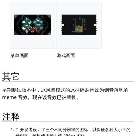
菜单画面
游戏画面
其它
早期测试版本中，冰风暴模式的冰柱碎裂音效为钢管落地的
meme 音效。现在该音效已被替换。
注释
↑
开发者设计了三个不同分辨率的图标，以保证各种大小下的
辨识度。这里使用最大的 256px 图标。