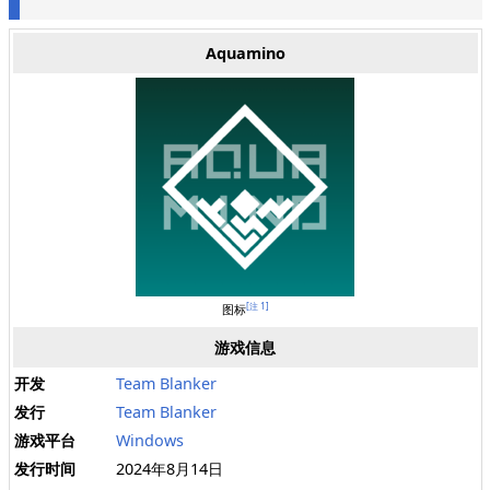
Aquamino
[注 1]
图标
游戏信息
开发
Team Blanker
发行
Team Blanker
游戏平台
Windows
发行时间
2024年8月14日