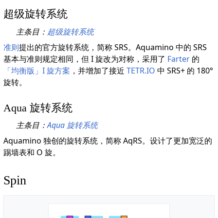
超级旋转系统
主条目：
超级旋转系统
准则
提出的官方旋转系统，简称 SRS。Aquamino 中的 SRS
基本与准则规定相同，但 I 旋改为对称，采用了
Farter
的
「均衡版」I 旋方案
，并增加了接近
TETR.IO
中 SRS+ 的 180°
旋转。
Aqua 旋转系统
主条目：
Aqua 旋转系统
Aquamino 独创的旋转系统，简称 AqRS。设计了更加宽泛的
踢墙表和 O 旋。
Spin