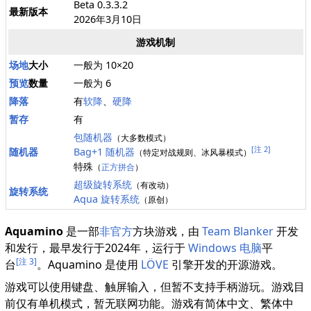
Beta 0.3.3.2
最新版本
2026年3月10日
游戏机制
场地
大小
一般为 10×20
预览
数量
一般为 6
降落
有
软降
、
硬降
暂存
有
包随机器
（大多数模式）
[注 2]
随机器
Bag+1 随机器
（特定对战规则、冰风暴模式）
特殊
（
正方拼合
）
超级旋转系统
（有改动）
旋转系统
Aqua 旋转系统
（原创）
Aquamino
是一部
非官方
方块游戏，由
Team Blanker
开发
和发行，最早发行于2024年，运行于
Windows
电脑
平
[注 3]
台
。Aquamino 是使用
LÖVE
引擎开发的开源游戏。
游戏可以使用键盘、触屏输入，但暂不支持手柄游玩。游戏目
前仅有单机模式，暂无联网功能。游戏有简体中文、繁体中