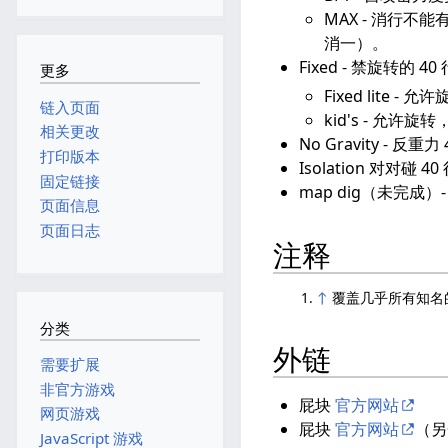
MAX - 消行
消一）。
Fixed - 禁旋转的 40
更多
Fixed lite
链入页面
kid's - 允
相关更改
No Gravity - 反重力 
打印版本
Isolation 对
固定链接
map dig（未完
页面信息
页面日志
注释
↑
覆盖几乎所有知名
分类
外链
需要扩展
非官方游戏
屁块
官方网站
网页游戏
屁块
官方网站
（另
JavaScript 游戏