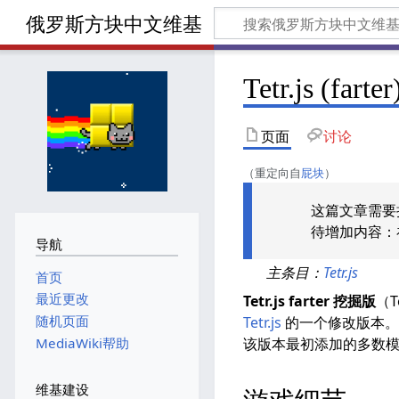
俄罗斯方块中文维基
Tetr.js (farter
页面
讨论
（重定向自
屁块
）
这篇文章需要
待增加内容：补
导航
主条目：
Tetr.js
首页
最近更改
Tetr.js farter 挖掘版
（T
随机页面
Tetr.js
的一个修改版本。
MediaWiki帮助
该版本最初添加的多数模
维基建设