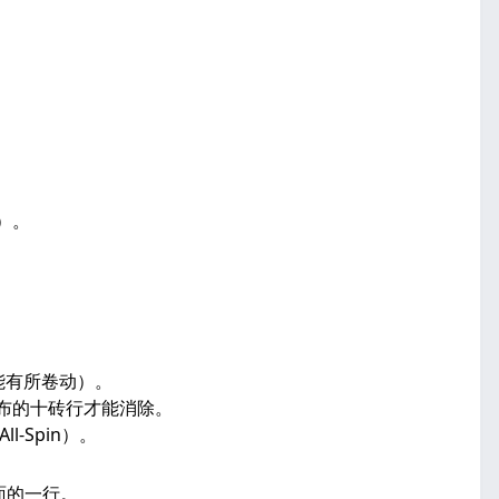
）。
可能有所卷动）。
离分布的十砖行才能消除。
ll-Spin）。
底面的一行。