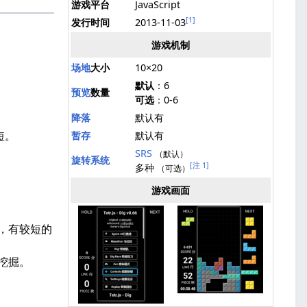
游戏平台
JavaScript
[1]
发行时间
2013-11-03
游戏机制
。
场地
大小
10×20
。
默认
：6
预览
数量
可选
：0-6
降落
默认有
短。
暂存
默认有
SRS
（默认）
旋转系统
[注 1]
多种
（可选）
游戏画面
降，有较短的
开始挖掘。