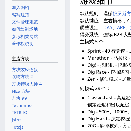
游戏细节
加入编辑
默认规则：遵循
俄罗斯
编写规范
默认键位：左右横移，Z 
文件管理规范
调整设定：
DAS
、
ARR
、
如何绘制场地
得分系统：连续 B2B 
参考相关网站
主模式 5 个：
著作权说明
Sprint - 40 行竞速
Marathon - 
主流方块
Dig! - 挖掘机 -
方块效应连接
Dig Race - 挖掘
噗哟方块 2
Zen - 修仙模式 -
方块特级大师 4
副模式 29 个：
NES 方块
Classic-Fas
方块 99
锁定延迟和出块延迟
Techmino
Dig - 500+、10
TETR.IO
Dig Hard - 疯狂
Jstris
20G - 瞬降模式 -
Tetr.js