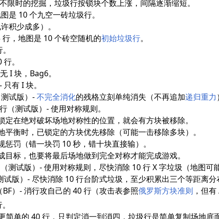
思挖掘 - 不限时的挖掘，垃圾行按锁块个数上涨，间隔逐渐缩短。
，地图是 10 个九空一砖垃圾行。
行（允许积少成多）。
 25 行，地图是 10 个砖空随机的
初始垃圾行
。
 行。
0 行。
 - 无 I 块，Bag6。
 - 只有 I 块。
行（测试版）-
不完全消化
的残格立刻单纯消失（不再追加
递归重力
 40 行（测试版）- 使用对称规则。
锁定在绝对破坏场地对称性的位置，就会有方块被移除。
地平衡时，已锁定的方块优先移除（可能一击移除多块）。
惩罚（错一块罚 10 秒，错十块直接输）。
成目标，也要将最后场地做到完全对称才能完成游戏。
称挖掘（测试版）- 使用对称规则，尽快消除 10 行 X 字垃圾（地图
消游戏（测试版）- 尽快消除 10 行台阶式垃圾，至少积累出三个等距
自受（BF）- 消行攻自己的 40 行（攻击表参照
俄罗斯方块准则
，但有 A
 行。
击力度更简单的 40 行，只判定消一到消四，垃圾行是简单复制场地