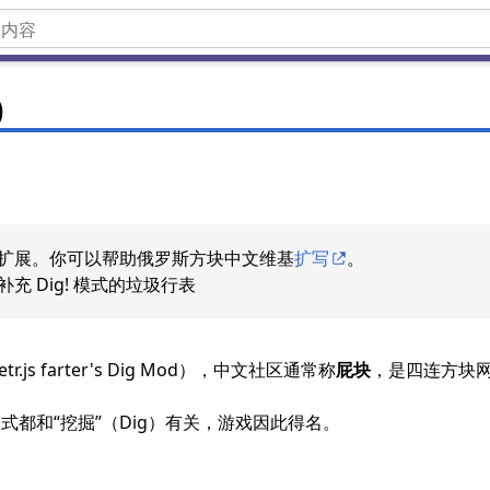
)
扩展。你可以帮助俄罗斯方块中文维基
扩写
。
充 Dig! 模式的垃圾行表
etr.js farter's Dig Mod），中文社区通常称
屁块
，是四连方块
式都和“挖掘”（Dig）有关，游戏因此得名。