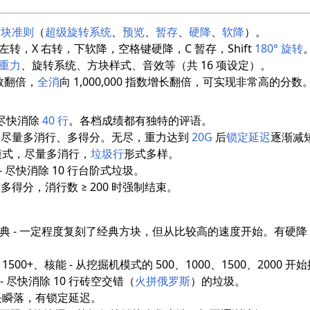
方块准则
（
超级旋转系统
、
预览
、
暂存
、
硬降
、
软降
）。
左转，X 右转，下软降，空格键硬降，C 暂存，Shift
180° 旋转
重力
、旋转系统、方块样式、音效等（共 16 项设定）。
大数翻倍，
全消
向 1,000,000 指数增长翻倍，可实现非常高的分数
 - 尽快消除
40 行
。各档成绩都有独特的评语。
马拉松 - 尽量多消行、多得分。无尽，重力达到
20G
后
锁定延迟
逐渐减
 挖掘模式，尽量多消行，
垃圾行
形式多样。
练习 - 尽快消除 10 行台阶式垃圾。
 尽量多得分，消行数 ≥ 200 时强制结束。
t - 高速经典 - 一定程度复刻了经典方块，但从比较高的速度开始。有硬
。
00+、1500+、核能 - 从挖掘机模式的 500、1000、1500、2000 
挖掘 - 尽快消除 10 行砖空交错（
火拼俄罗斯
）的垃圾。
 方块瞬落，有锁定延迟。