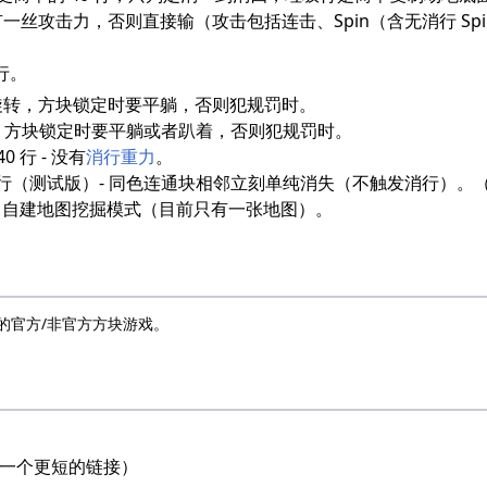
不能有一丝攻击力，否则直接输（攻击包括连击、Spin（含无消行 S
 行。
 - 允许旋转，方块锁定时要平躺，否则犯规罚时。
许旋转，方块锁定时要平躺或者趴着，否则犯规罚时。
40 行 - 没有
消行重力
。
对碰 40 行（测试版）- 同色连通块相邻立刻单纯消失（不触发消行
成）- 自建地图挖掘模式（目前只有一张地图）。
的官方/非官方方块游戏。
一个更短的链接）